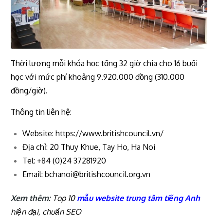
Thời lượng mỗi khóa học tổng 32 giờ chia cho 16 buổi
học với mức phí khoảng 9.920.000 đồng (310.000
đồng/giờ).
Thông tin liên hệ:
Website: https://www.britishcouncil.vn/
Địa chỉ: 20 Thuy Khue, Tay Ho, Ha Noi
Tel: +84 (0)24 37281920
Email:
bchanoi@britishcouncil.org.vn
Xem thêm:
Top 10
mẫu website trung tâm tiếng Anh
hiện đại, chuẩn SEO