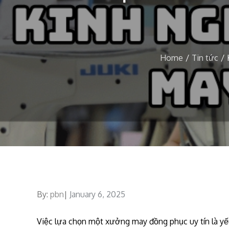
Home
Tin tức
By:
pbn
Posted
January 6, 2025
on
Việc lựa chọn một xưởng may đồng phục uy tín là yế