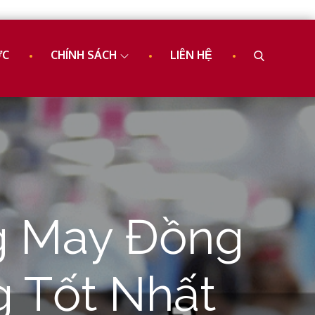
ỨC
CHÍNH SÁCH
LIÊN HỆ
g May Đồng
g Tốt Nhất