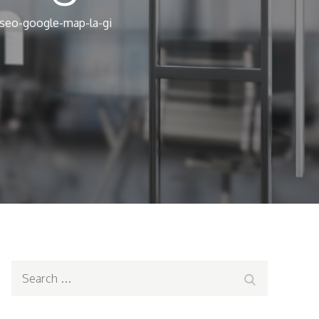
seo-google-map-la-gi
Search
Search
for: