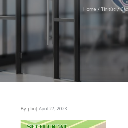
Home
Tin tức
Các
By:
pbn
Posted
April 27, 2023
on