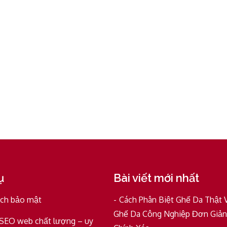
ụ
Bài viết mới nhất
ách bảo mật
Cách Phân Biệt Ghế Da Thật 
Ghế Da Công Nghiệp Đơn Giản
 SEO web chất lượng – uy