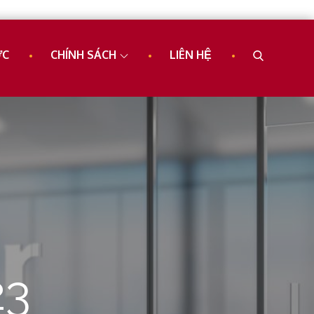
ỨC
CHÍNH SÁCH
LIÊN HỆ
23