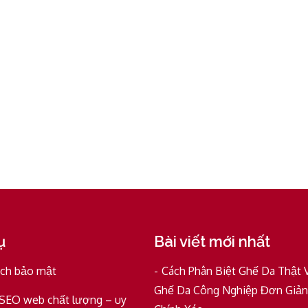
ụ
Bài viết mới nhất
ách bảo mật
Cách Phân Biệt Ghế Da Thật 
Ghế Da Công Nghiệp Đơn Giản
 SEO web chất lượng – uy