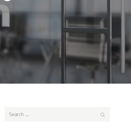
Search
Search
for: