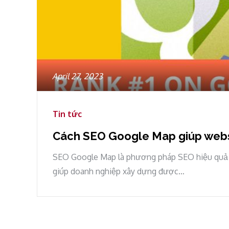
Posted
April 27, 2023
on
Tin tức
Cách SEO Google Map giúp webs
SEO Google Map là phương pháp SEO hiệu quả 
giúp doanh nghiệp xây dựng được…