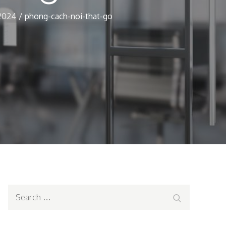
2024
phong-cach-noi-that-go
Search
Search
for: