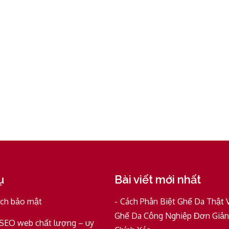
ụ
Bài viết mới nhất
ách bảo mật
Cách Phân Biệt Ghế Da Thật 
Ghế Da Công Nghiệp Đơn Giản
 SEO web chất lượng – uy