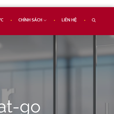
ỨC
CHÍNH SÁCH
LIÊN HỆ
at-go