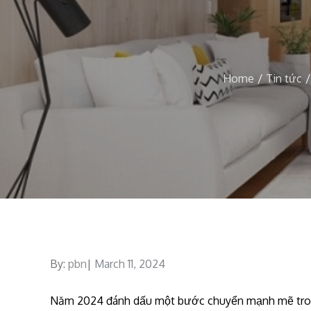
Home
Tin tức
By:
pbn
Posted
March 11, 2024
on
Năm 2024 đánh dấu một bước chuyển mạnh mẽ trong 