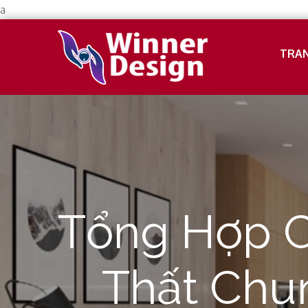
a
Skip
to
TRA
Công ty thiết k
Winner
content
Tổng Hợp C
Thất Chu