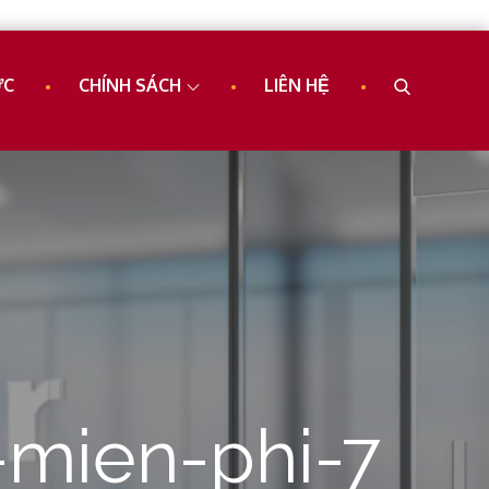
ỨC
CHÍNH SÁCH
LIÊN HỆ
-mien-phi-7