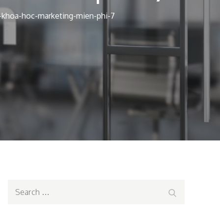
-khoa-hoc-marketing-mien-phi-7
Search
Search
for: