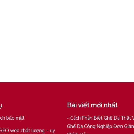
ụ
Bài viết mới nhất
ách bảo mật
Cách Phân Biệt Ghế Da Thật 
Ghế Da Công Nghiệp Đơn Giản
 SEO web chất lượng – uy