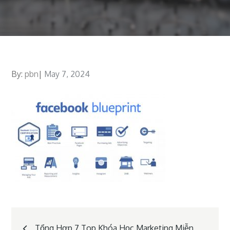
By:
pbn
Posted
May 7, 2024
on
Post
Tổng Hợp 7 Top Khóa Học Marketing Miễn