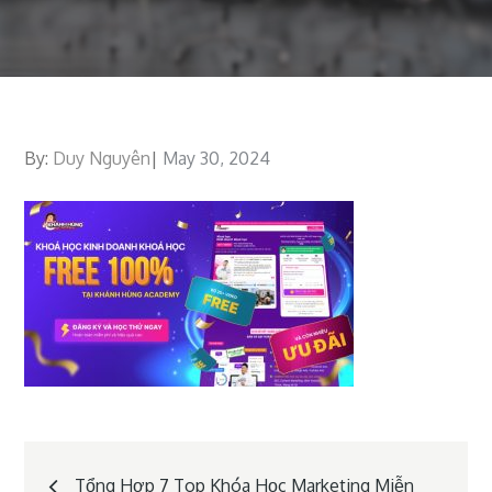
By:
Duy Nguyên
Posted
May 30, 2024
on
Post
Tổng Hợp 7 Top Khóa Học Marketing Miễn