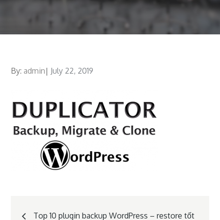
By:
admin
Posted
July 22, 2019
on
Post
Top 10 plugin backup WordPress – restore tốt