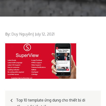
By:
Duy Nguyên
Posted
July 12, 2021
on
Post
Top 10 template ứng dụng cho thiết bị di