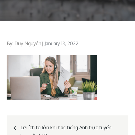
By:
Duy Nguyên
Posted
January 13, 2022
on
Post
Lợi ích to lớn khi học tiếng Anh trực tuyến