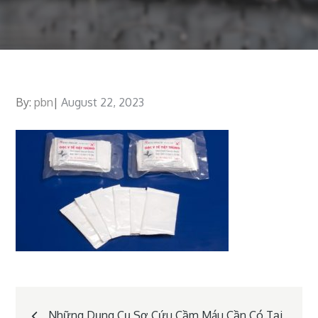
By:
pbn
Posted
August 22, 2023
on
Post
Những Dụng Cụ Sơ Cứu Cầm Máu Cần Có Tại