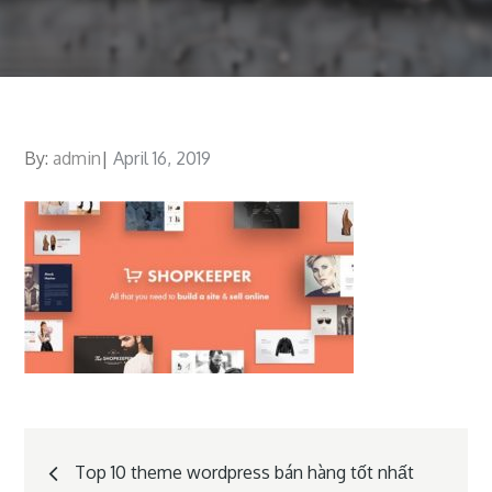
By:
admin
Posted
April 16, 2019
on
Post
Top 10 theme wordpress bán hàng tốt nhất