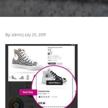
By:
admin
Posted
July 25, 2019
on