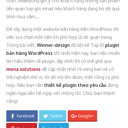
toán, Beeketing gợi ý cho khách hàng những sản phẩm
liên quan hay gửi email nếu khách hàng đang bỏ dở quá
trình mua sắm,…
Để xây dựng một website bán hàng trên WordPress thì
việc lựa chọn một tiện ích phù hợp là rất quan trọng.
Trong bài viết,
Winner-design
đã liệt kê Top 10
plugin
bán hàng WordPress
tốt nhất hiện nay, bạn nếu muốn
tìm hiểu thêm về plugin, lập trình thì có thể ghé qua
mona solutions
để cập nhật nhé! Hi vọng bạn sẽ có
trải nghiệm thú vị, từ đó mà tìm được một công cụ phù
hợp. Nếu bạn cần
thiết kế plugin theo yêu cầu
đừng
ngần ngại liên hệ ngay với chúng tôi. Chúc bạn thành
công!
Facebook
Twitter
Google+