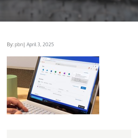
By:
pbn
Posted
April 3, 2025
on