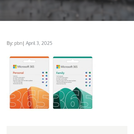
By:
pbn
Posted
April 3, 2025
on