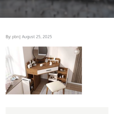
By:
pbn
Posted
August 25, 2025
on