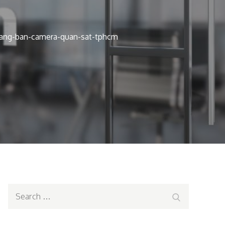
ang-ban-camera-quan-sat-tphcm
Search
Search
for: