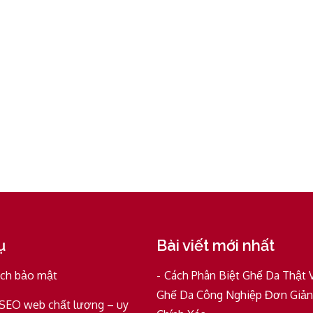
ụ
Bài viết mới nhất
ách bảo mật
Cách Phân Biệt Ghế Da Thật 
Ghế Da Công Nghiệp Đơn Giản
 SEO web chất lượng – uy