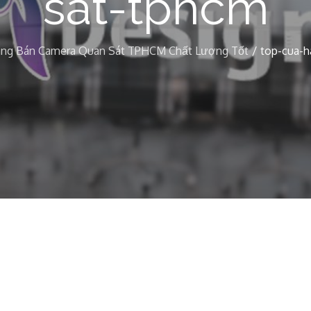
sat-tphcm
àng Bán Camera Quan Sát TPHCM Chất Lượng Tốt
top-cua-h