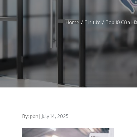
Home
Tin tức
Top 10 Cửa H
By:
pbn
Posted
July 14, 2025
on