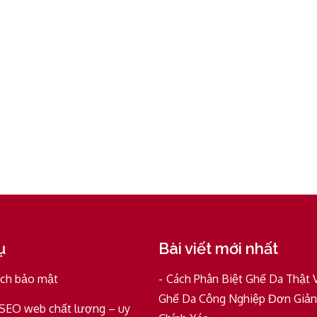
ụ
Bài viết mới nhất
ách bảo mật
Cách Phân Biệt Ghế Da Thật 
Ghế Da Công Nghiệp Đơn Giản
 SEO web chất lượng – uy