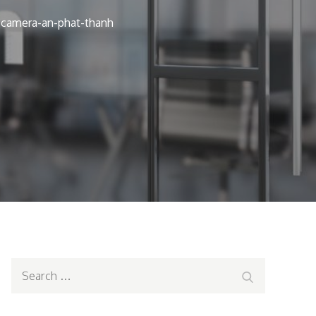
camera-an-phat-thanh
Search
Search
for: