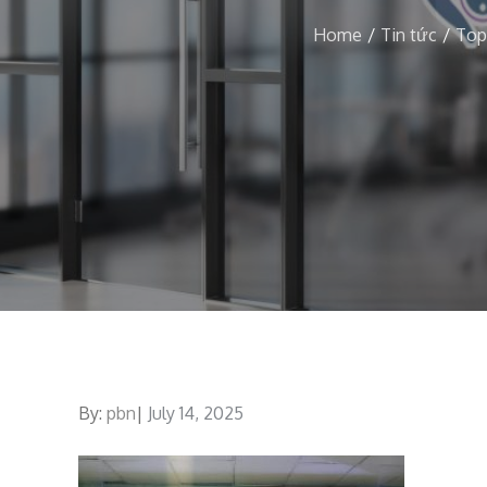
Home
Tin tức
Top
By:
pbn
Posted
July 14, 2025
on