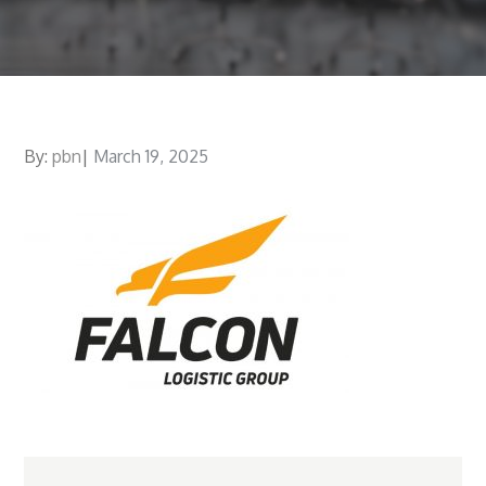
By:
pbn
Posted
March 19, 2025
on