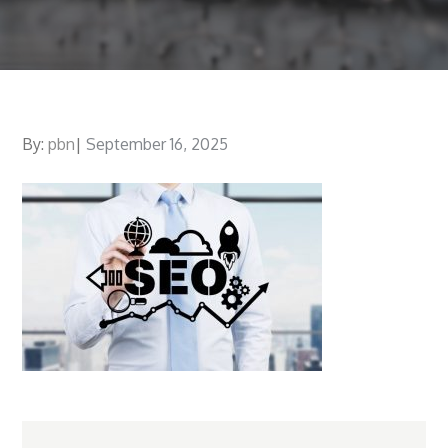
By:
pbn
Posted
September 16, 2025
on