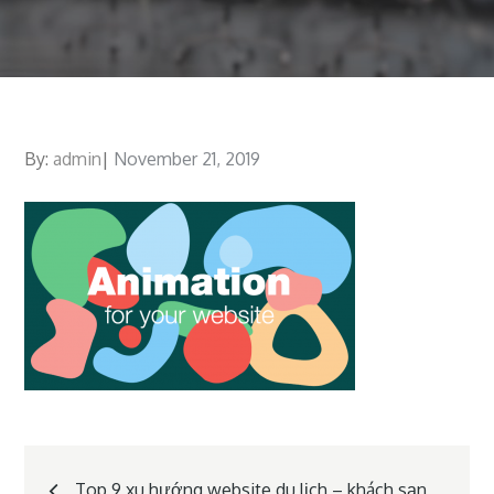
By:
admin
Posted
November 21, 2019
on
Post
Top 9 xu hướng website du lịch – khách sạn