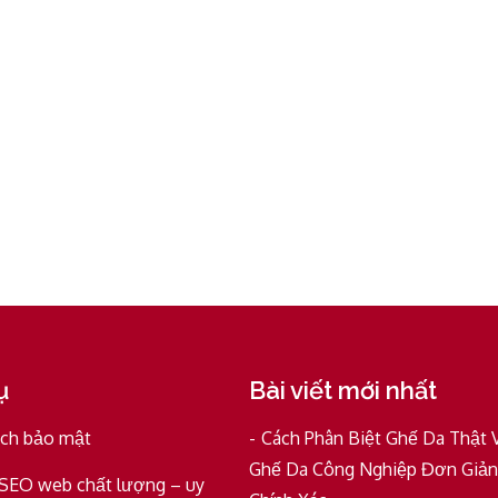
ụ
Bài viết mới nhất
ách bảo mật
Cách Phân Biệt Ghế Da Thật 
Ghế Da Công Nghiệp Đơn Giản
 SEO web chất lượng – uy