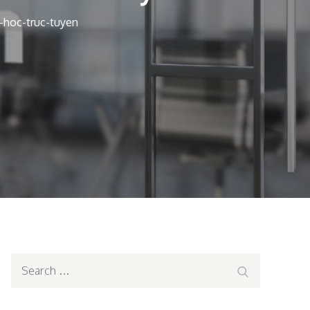
hoc-truc-tuyen
Search
Search
for: