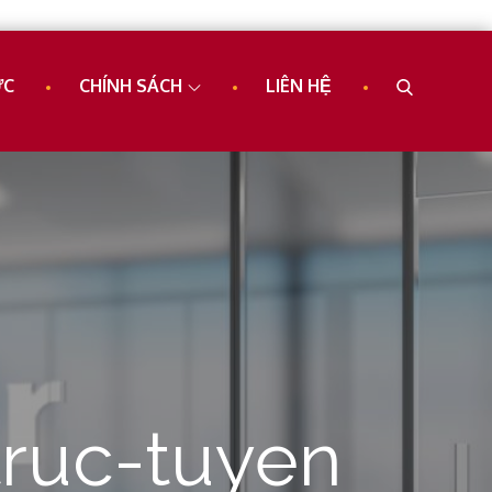
ỨC
CHÍNH SÁCH
LIÊN HỆ
ruc-tuyen