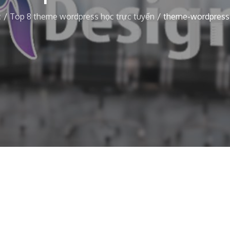
c
Top 8 theme wordpress học trực tuyến
theme-wordpress-