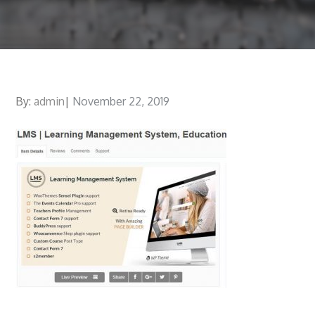
By:
admin
Posted
November 22, 2019
on