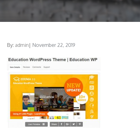
By:
admin
Posted
November 22, 2019
on