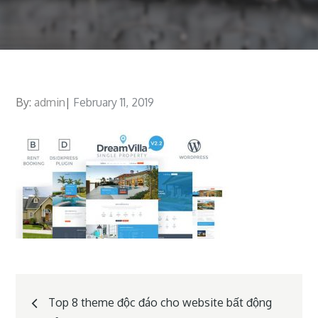
By:
admin
Posted
February 11, 2019
on
Post
Top 8 theme độc đáo cho website bất động