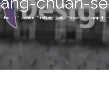
hang-chuan-se
rdpress bán hàng miễn phí đẹp nhất hiện nay
oceanwp-them