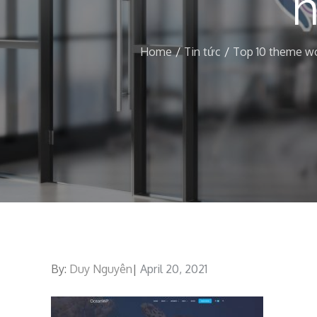
Home
Tin tức
Top 10 theme wo
By:
Duy Nguyên
Posted
April 20, 2021
on