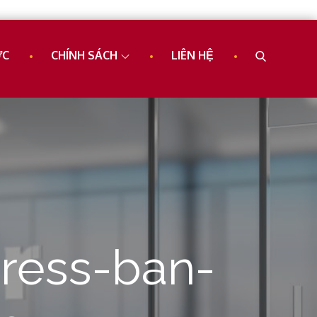
ỨC
CHÍNH SÁCH
LIÊN HỆ
ress-ban-