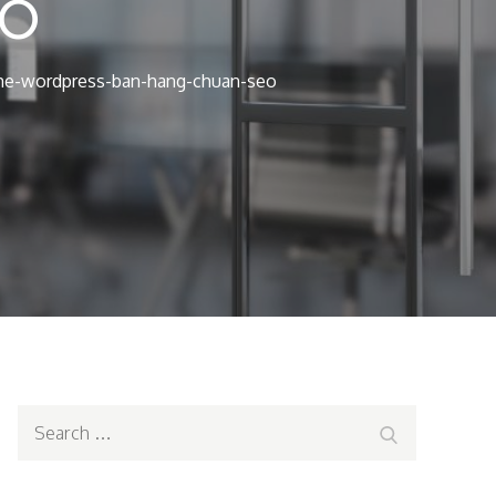
o
e-wordpress-ban-hang-chuan-seo
Search
Search
for: