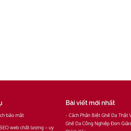
ụ
Bài viết mới nhất
ách bảo mật
Cách Phân Biệt Ghế Da Thật 
Ghế Da Công Nghiệp Đơn Giản
 SEO web chất lượng – uy