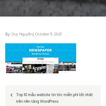
By:
Duy Nguyên
Posted
October 11, 2021
on
Post
Top 10 mẫu website tin tức miễn phí tốt nhất
trên nền tảng WordPress