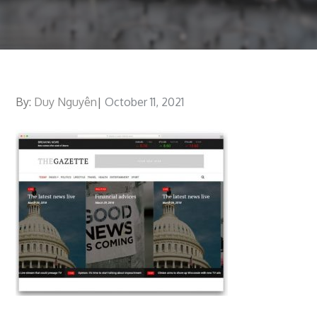
By:
Duy Nguyên
Posted
October 11, 2021
on