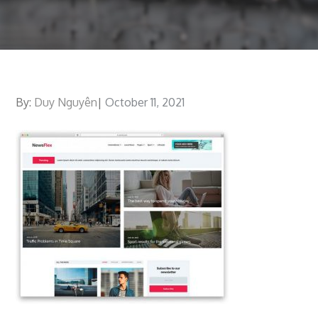
By:
Duy Nguyên
Posted
October 11, 2021
on