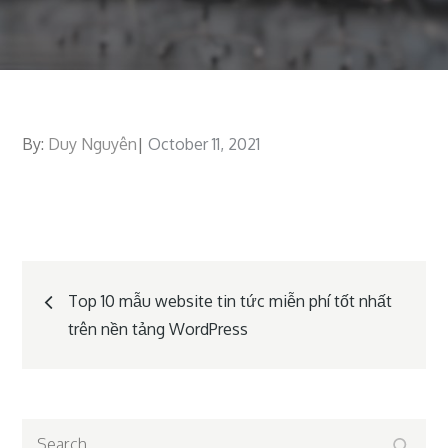
By:
Duy Nguyên
Posted
October 11, 2021
on
Post
Top 10 mẫu website tin tức miễn phí tốt nhất
trên nền tảng WordPress
navigation
Search
Search