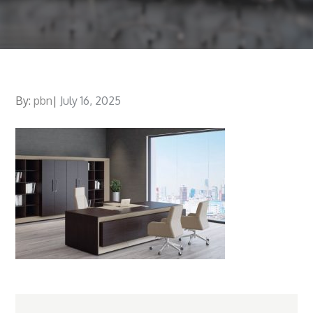
By:
pbn
Posted
July 16, 2025
on