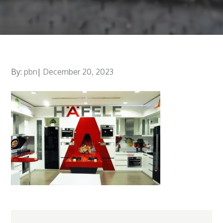
By:
pbn
Posted
December 20, 2023
on