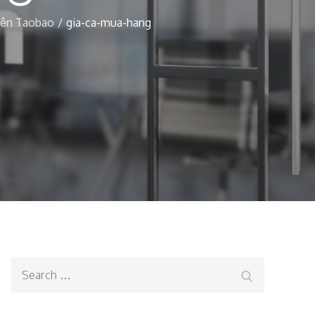
rên Taobao
gia-ca-mua-hang
Search
Search
for: