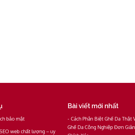
ụ
Bài viết mới nhất
ách bảo mật
Cách Phân Biệt Ghế Da Thật 
Ghế Da Công Nghiệp Đơn Giản
 SEO web chất lượng – uy