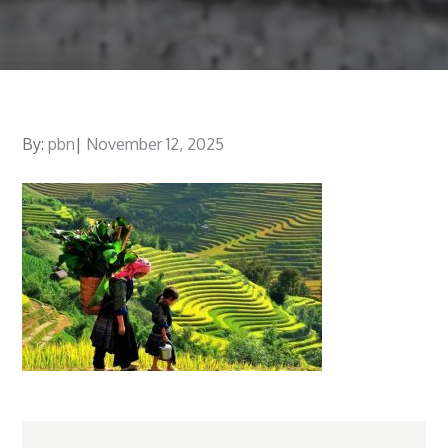
By:
pbn
Posted
November 12, 2025
on