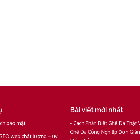
ụ
Bài viết mới nhất
ách bảo mật
Cách Phân Biệt Ghế Da Thật 
Ghế Da Công Nghiệp Đơn Giản
 SEO web chất lượng – uy