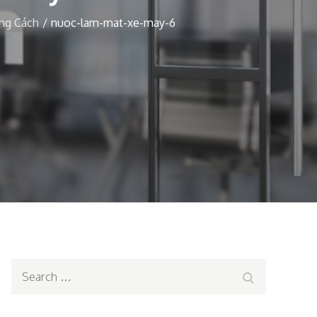
ng Cách
nuoc-lam-mat-xe-may-6
Search
Search
for: