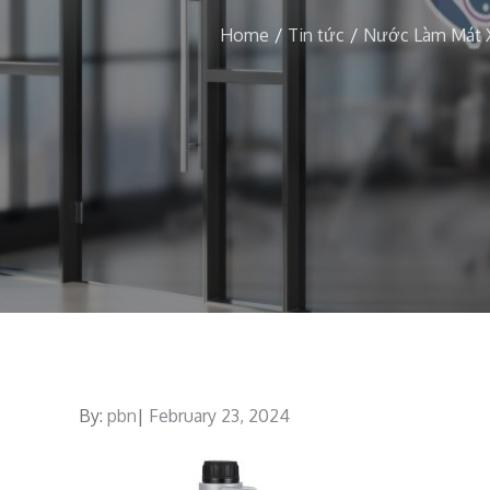
Home
Tin tức
Nước Làm Mát X
By:
pbn
Posted
February 23, 2024
on