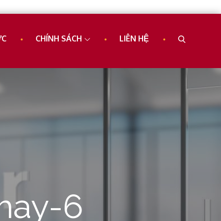
ỨC
CHÍNH SÁCH
LIÊN HỆ
may-6