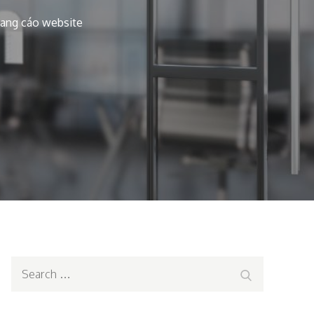
ang cáo website
Search
Search
for: