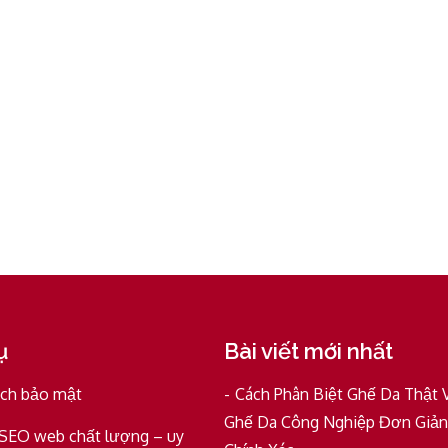
ụ
Bài viết mới nhất
ách bảo mật
Cách Phân Biệt Ghế Da Thật 
Ghế Da Công Nghiệp Đơn Giản
 SEO web chất lượng – uy