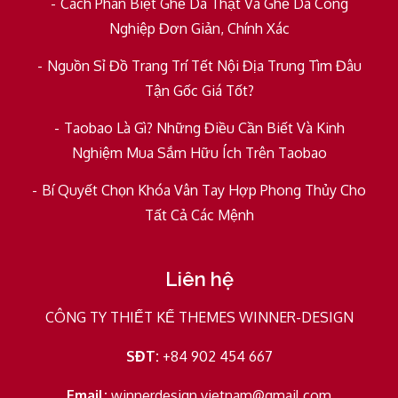
Cách Phân Biệt Ghế Da Thật Và Ghế Da Công
Nghiệp Đơn Giản, Chính Xác
Nguồn Sỉ Đồ Trang Trí Tết Nội Địa Trung Tìm Đâu
Tận Gốc Giá Tốt?
Taobao Là Gì? Những Điều Cần Biết Và Kinh
Nghiệm Mua Sắm Hữu Ích Trên Taobao
Bí Quyết Chọn Khóa Vân Tay Hợp Phong Thủy Cho
Tất Cả Các Mệnh
Liên hệ
CÔNG TY THIẾT KẾ THEMES WINNER-DESIGN
SĐT:
+84 902 454 667
Email:
winnerdesign.vietnam@gmail.com