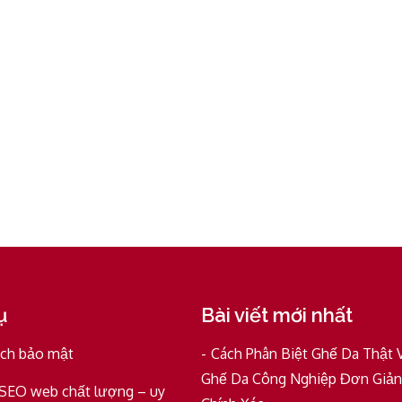
ụ
Bài viết mới nhất
ách bảo mật
Cách Phân Biệt Ghế Da Thật 
Ghế Da Công Nghiệp Đơn Giản
 SEO web chất lượng – uy