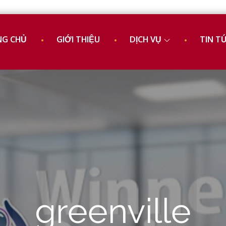
NG CHỦ
GIỚI THIỆU
DỊCH VỤ
TIN T
ế chuyên nghiệp
 Design
greenville