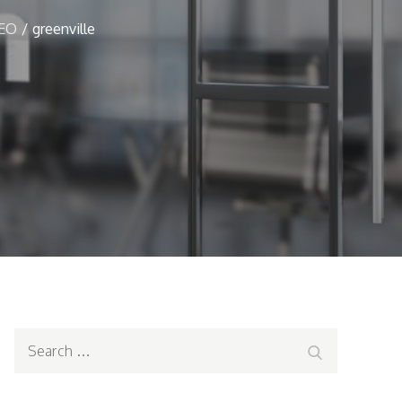
SEO
greenville
Search
Search
for: