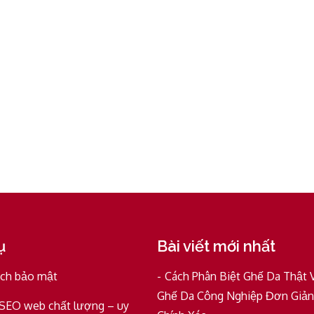
ụ
Bài viết mới nhất
ách bảo mật
Cách Phân Biệt Ghế Da Thật 
Ghế Da Công Nghiệp Đơn Giản
 SEO web chất lượng – uy