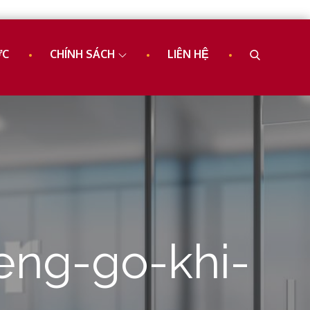
ỨC
CHÍNH SÁCH
LIÊN HỆ
eng-go-khi-