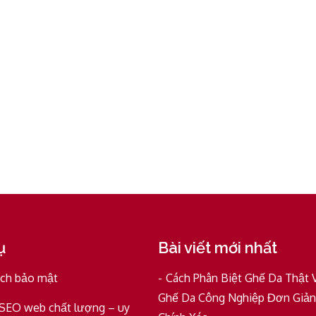
ụ
Bài viết mới nhất
ách bảo mật
Cách Phân Biệt Ghế Da Thật 
Ghế Da Công Nghiệp Đơn Giản
 SEO web chất lượng – uy