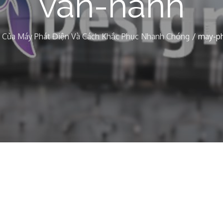
van-hanh
 Của Máy Phát Điện Và Cách Khắc Phục Nhanh Chóng
may-ph