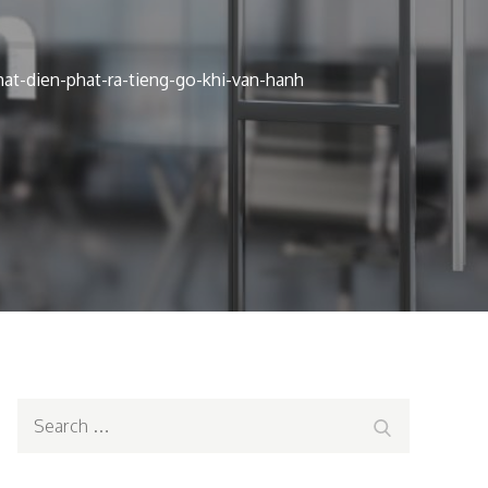
at-dien-phat-ra-tieng-go-khi-van-hanh
Search
Search
for: