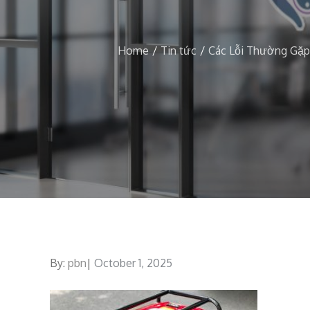
Home
Tin tức
Các Lỗi Thường Gặp
By:
pbn
Posted
October 1, 2025
on