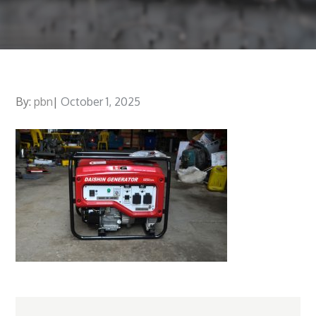
By:
pbn
Posted
October 1, 2025
on