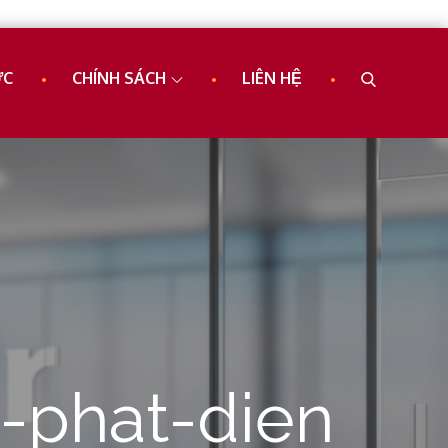
ỨC
CHÍNH SÁCH
LIÊN HỆ
-phat-dien