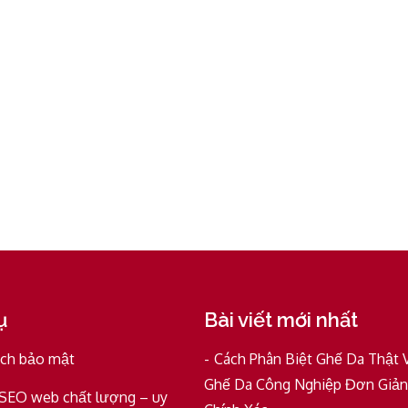
ụ
Bài viết mới nhất
ách bảo mật
Cách Phân Biệt Ghế Da Thật 
Ghế Da Công Nghiệp Đơn Giản
 SEO web chất lượng – uy