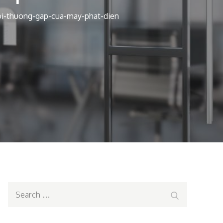
oi-thuong-gap-cua-may-phat-dien
Search
Search
for: