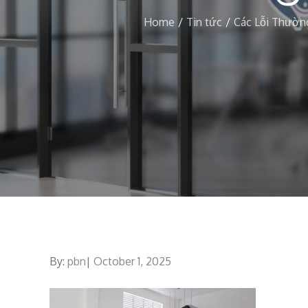
Home
Tin tức
Các Lỗi Thườn
By:
pbn
Posted
October 1, 2025
on