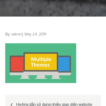
By:
admin
Posted
May 24, 2019
on
Post
Hướng dẫn sử dụng nhiều giao diện website