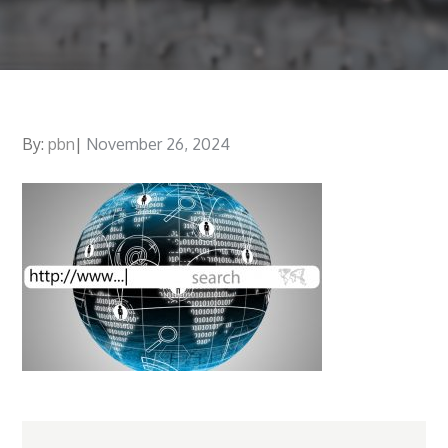
By:
pbn
Posted
November 26, 2024
on