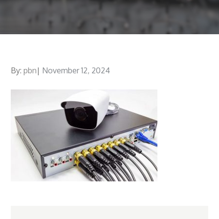
By:
pbn
Posted
November 12, 2024
on