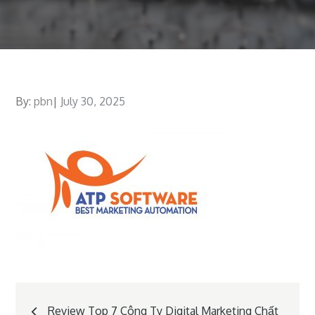
By:
pbn
Posted
July 30, 2025
on
Post
Review Top 7 Công Ty Digital Marketing Chất