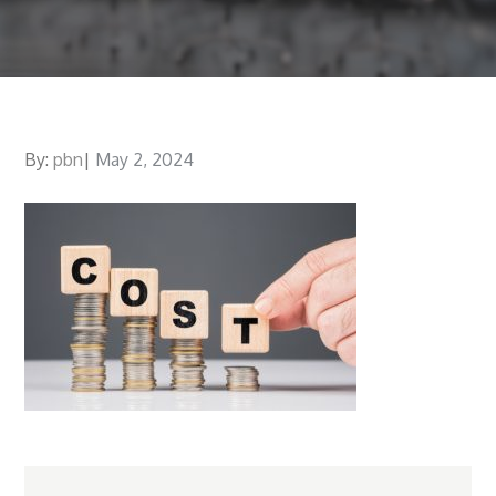
By:
pbn
Posted
May 2, 2024
on